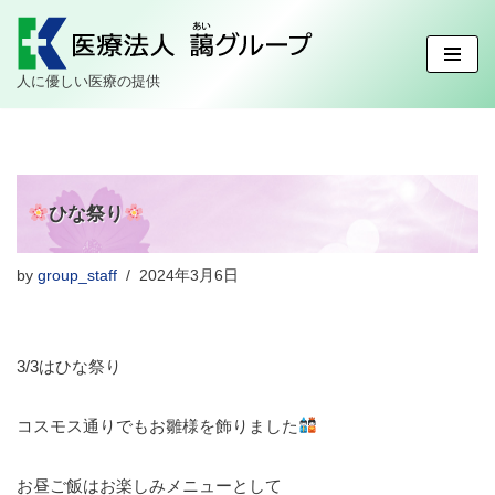
コ
人に優しい医療の提供
ン
テ
ン
ツ
へ
ひな祭り
ス
キ
ッ
by
group_staff
2024年3月6日
プ
3/3はひな祭り
コスモス通りでもお雛様を飾りました
お昼ご飯はお楽しみメニューとして