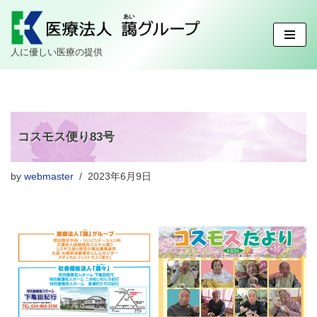
コ
人に優しい医療の提供
ン
テ
ン
ツ
へ
コスモス便り83号
ス
キ
ッ
by
webmaster
2023年6月9日
プ